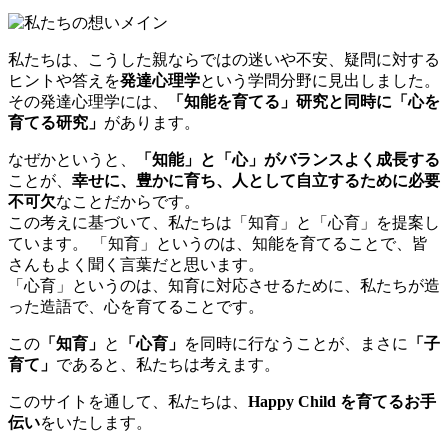
私たちは、こうした親ならではの迷いや不安、疑問に対する
ヒントや答えを
発達心理学
という学問分野に見出しました。
その発達心理学には、
「知能を育てる」研究と同時に「心を
育てる研究」
があります。
なぜかというと、
「知能」と「心」がバランスよく成長する
ことが、
幸せに、豊かに育ち、人として自立するために必要
不可欠
なことだからです。
この考えに基づいて、私たちは「知育」と「心育」を提案し
ています。 「知育」というのは、知能を育てることで、皆
さんもよく聞く言葉だと思います。
「心育」というのは、知育に対応させるために、私たちが造
った造語で、心を育てることです。
この
「知育」
と
「心育」
を同時に行なうことが、まさに
「子
育て」
であると、私たちは考えます。
このサイトを通して、私たちは、
Happy Child を育てるお手
伝い
をいたします。