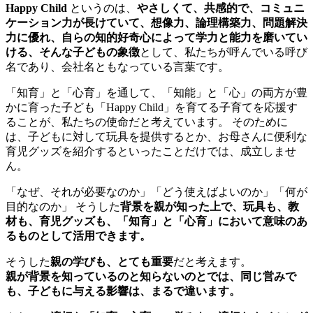
Happy Child
というのは、
やさしくて、共感的で、コミュニ
ケーション力が長けていて、想像力、論理構築力、問題解決
力に優れ、自らの知的好奇心によって学力と能力を磨いてい
ける、そんな子どもの象徴
として、私たちが呼んでいる呼び
名であり、会社名ともなっている言葉です。
「知育」と「心育」を通して、「知能」と「心」の両方が豊
かに育った子ども「Happy Child」を育てる子育てを応援す
ることが、私たちの使命だと考えています。 そのために
は、子どもに対して玩具を提供するとか、お母さんに便利な
育児グッズを紹介するといったことだけでは、成立しませ
ん。
「なぜ、それが必要なのか」「どう使えばよいのか」「何が
目的なのか」 そうした
背景を親が知った上で、玩具も、教
材も、育児グッズも、「知育」と「心育」において意味のあ
るものとして活用できます。
そうした
親の学びも、とても重要
だと考えます。
親が背景を知っているのと知らないのとでは、同じ営みで
も、子どもに与える影響は、まるで違います。