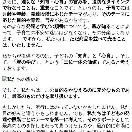
さらに、
適切な「知育・心育」の営みを、適切なタイミング
で行なうことも、重要
なことです。というのも、
子育てには
月齢や年齢、発達段階に応じたテーマ
があり、
そのテーマに
応じた目的や背景、営み
があるからです。
そのような
発達と学びの順番
についても、
親が知る
ことによ
って、子育ての不安や迷いは少なくなり、その分楽しくなり
ます。 ですから、私たちは、
ただ商品を並べて売ること
は、いたしません。
私たちが提供するのは、子どもの
「知育」と「心育」
、そし
て、
「親の学び」
、という
「三位一体の価値」
であると考え
ております。
そして、私たちは、この
目的をかなえるのに充分なものであ
り、最高のものだけを取り扱います。
もしかしたら、流行にはのっていないかもしれません。見た
目の好みと違うかもしれません。でも、
私たちは子どもの発
達や段階ごとのテーマを第一に考えて、そのサポート
として
最高のものを探しまわって見つけたものや、最終的に市場に
ないため、自社で創り出した自社商品しか扱いません。