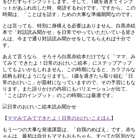
をひたすらインプットします。そして、1歳を過ぎてインプ
ットがあふれ出した時、発語するわけです。ですから、この
時期は、「ことばを話す」ための大事な準備期間なのです。
とは言っても、特別に身構える必要はありません。白黒赤絵
本で「対話読み聞かせ」を日常でやっていただいている皆さ
んは、今まで通り対話読み聞かせをしてもらえれば十分で
す。
あえて言うなら、そろそろ白黒赤絵本だけでなく「ママ、み
てみて できたよ！日常のおけいこ絵本」にステップアップ
してもよいかもしれません。この時期になると、カラフルな
絵柄も好むようになりますし、1歳を過ぎたら取り組む「日
常のおけいこ」が題材になっていますので、その予習にもな
ります。また語りかけの内容にもバリエーションが出て、
「ことばのインプット」のこの時期には最適です。
【
ママみてみてできたよ！日常のおけいこえほん
】
もう一つの大事な発達課題は、「自我のめばえ」です。赤ち
ゃんは、最初は自分もママもおもちゃも、すべてが区別がな