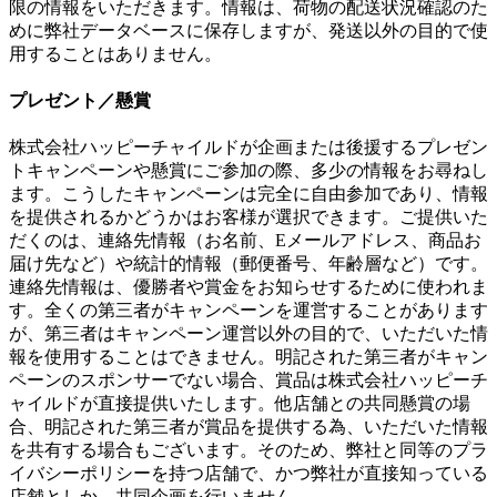
限の情報をいただきます。情報は、荷物の配送状況確認のた
めに弊社データベースに保存しますが、発送以外の目的で使
用することはありません。
プレゼント／懸賞
株式会社ハッピーチャイルドが企画または後援するプレゼン
トキャンペーンや懸賞にご参加の際、多少の情報をお尋ねし
ます。こうしたキャンペーンは完全に自由参加であり、情報
を提供されるかどうかはお客様が選択できます。ご提供いた
だくのは、連絡先情報（お名前、Eメールアドレス、商品お
届け先など）や統計的情報（郵便番号、年齢層など）です。
連絡先情報は、優勝者や賞金をお知らせするために使われま
す。全くの第三者がキャンペーンを運営することがあります
が、第三者はキャンペーン運営以外の目的で、いただいた情
報を使用することはできません。明記された第三者がキャン
ペーンのスポンサーでない場合、賞品は株式会社ハッピーチ
ャイルドが直接提供いたします。他店舗との共同懸賞の場
合、明記された第三者が賞品を提供する為、いただいた情報
を共有する場合もございます。そのため、弊社と同等のプラ
イバシーポリシーを持つ店舗で、かつ弊社が直接知っている
店舗としか、共同企画を行いません。