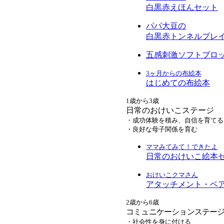
白黒赤えほんセット
パパ大豆の
白黒赤トンネルプレ
五感刺激ソフトブロ
3ヶ月からの布絵本
はじめての布絵本
1歳から3歳
日常のおけいこステージ
・成功体験を積み、自信を育てる
・良好な母子関係を育む
ママみてみて！できたよ
日常のおけいこ絵本
おけいこクマさん
アタッチメント・ベ
2歳から6歳
コミュニケーションステー
・社会性を身に付ける