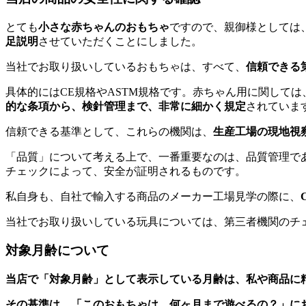
とても
小さな赤ちゃんのおもちゃ
ですので、親御様としては
足説明
させていただくことにしました。
当社でお取り扱いしているおもちゃは、すべて、
信頼できる
具体的にはCE規格やASTM規格です。赤ちゃん用に関して
的な条項から、検針管理まで、非常に細かく規定
されていま
信頼できる基準として、これらの機関は、
生産工場の現地視
「品質」について考える上で、一番重要なのは、品質管理で
チェックによって、安全が証明されるものです。
私自身も、自社で輸入する商品のメーカー工場見学の際に、
当社でお取り扱いしている玩具については、第三者機関のチ
対象月齢について
当店で「対象月齢」として表示している月齢は、私や商品に
その基準は、「このおもちゃは、何ヶ月まで遊べるの？」