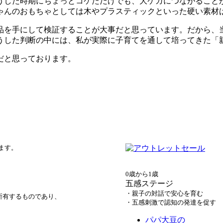
うした時期にちょっとコケただけでも、大ケガにつながること
ゃんのおもちゃとしては木やプラスティックといった硬い素材
品を手にして検証することが大事だと思っています。だから、
うした判断の中には、私が実際に子育てを通して培ってきた「
だと思っております。
ます。
0歳から1歳
五感ステージ
・親子の対話で安心を育む
所有するものであり、
・五感刺激で認知の発達を促す
パパ大豆の