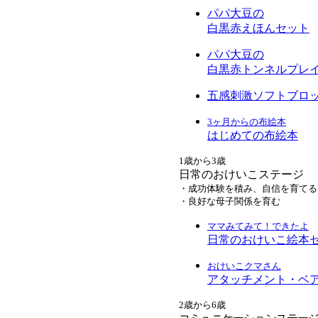
パパ大豆の
白黒赤えほんセット
パパ大豆の
白黒赤トンネルプレ
五感刺激ソフトブロ
3ヶ月からの布絵本
はじめての布絵本
1歳から3歳
日常のおけいこステージ
・成功体験を積み、自信を育てる
・良好な母子関係を育む
ママみてみて！できたよ
日常のおけいこ絵本
おけいこクマさん
アタッチメント・ベ
2歳から6歳