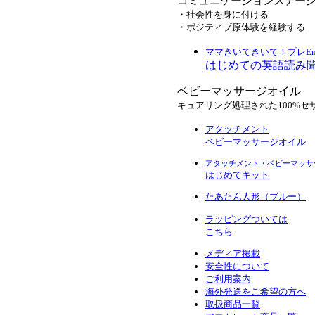
コミュニケーションステー
・社会性を身に付ける
・ポジティブ原体験を経験する
ママきいてきいて！プレEngl
はじめての英語読み
ベビーマッサージオイル
キュアリング処理された100%セ
アタッチメント
ベビーマッサージオイル
アタッチメント・ベビーマッサ
はじめてキット
たあたん人形（ブルー）
ラッピングついては
こちら
メディア掲載
安全性について
ご利用案内
海外発送をご希望の方へ
取扱商品一覧