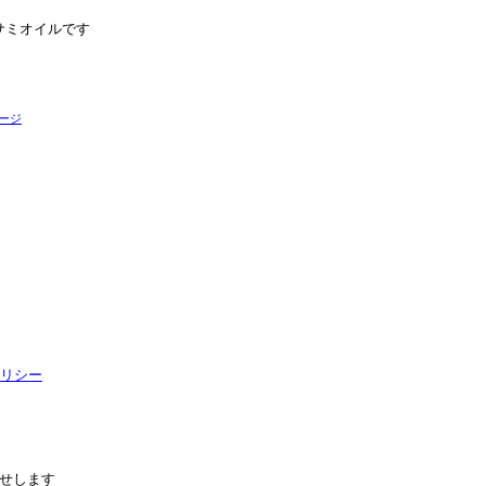
サミオイルです
ージ
リシー
せします