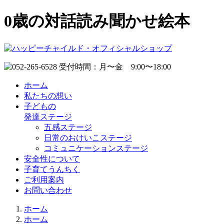
0歳の対話読み聞かせ絵本
ホーム
私たちの想い
子どもの
発達ステージ
五感ステージ
日常のおけいこステージ
コミュニケーションステージ
安全性について
子育てうんちく
ご利用案内
お問い合わせ
ホーム
ホーム