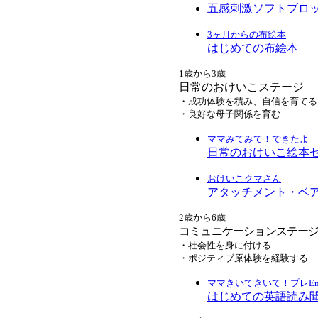
五感刺激ソフトブロ
3ヶ月からの布絵本
はじめての布絵本
1歳から3歳
日常のおけいこステージ
・成功体験を積み、自信を育てる
・良好な母子関係を育む
ママみてみて！できたよ
日常のおけいこ絵本
おけいこクマさん
アタッチメント・ベ
2歳から6歳
コミュニケーションステー
・社会性を身に付ける
・ポジティブ原体験を経験する
ママきいてきいて！プレEngl
はじめての英語読み