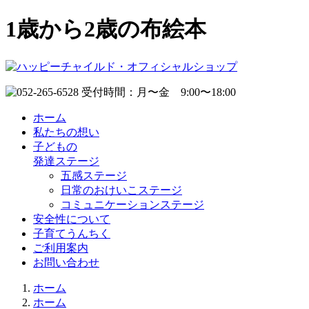
1歳から2歳の布絵本
ホーム
私たちの想い
子どもの
発達ステージ
五感ステージ
日常のおけいこステージ
コミュニケーションステージ
安全性について
子育てうんちく
ご利用案内
お問い合わせ
ホーム
ホーム