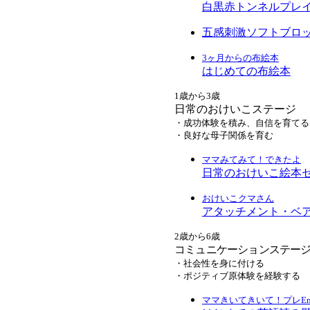
白黒赤トンネルプレ
五感刺激ソフトブロ
3ヶ月からの布絵本
はじめての布絵本
1歳から3歳
日常のおけいこステージ
・成功体験を積み、自信を育てる
・良好な母子関係を育む
ママみてみて！できたよ
日常のおけいこ絵本
おけいこクマさん
アタッチメント・ベ
2歳から6歳
コミュニケーションステー
・社会性を身に付ける
・ポジティブ原体験を経験する
ママきいてきいて！プレEngl