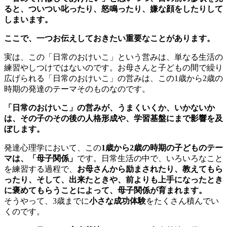
ると、ついつい叱ったり、怒鳴ったり、嫌な顔をしたりして
しまいます。
ここで、一つお伝えしておきたい重要なことがあります。
実は、この「日常のおけいこ」という営みは、単なる生活の
練習やしつけではないのです。お母さんと子どもの間で繰り
広げられる「日常のおけいこ」の営みは、この1歳から2歳の
時期の発達のテーマそのものなのです。
「日常のおけいこ」の営みが、うまくいくか、いかないか
は、その子のその後の
人格形成
や、
学習基盤
にまで影響を及
ぼします。
発達心理学において、この
1歳から2歳の時期の子どものテー
マは、「母子関係」
です。日常生活の中で、いろいろなこと
を練習する過程で、
お母さんから励まされたり、教えてもら
ったり、そして、出来たときや、前よりも上手になったとき
に褒めてもらうことによって、母子関係が育まれます。
そうやって、3歳までに
小さな成功体験
をたくさん積んでい
くのです。