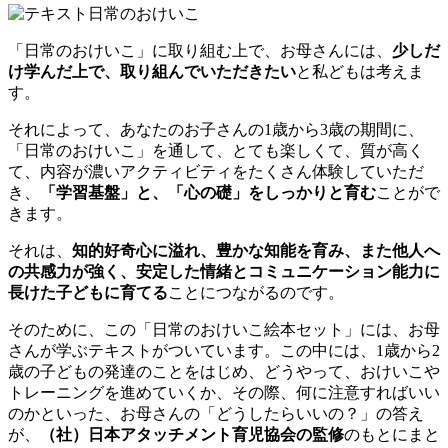
「日常のおけいこ」に取り組む上で、お母さんには、
少しだ
け学んだ上で、取り組んでいただきたい
と私どもは考えま
す。
それによって、あなたのお子さんの1歳から3歳の期間に、
「日常のおけいこ」を通して、とても楽しくて、質が高く
て、内容が濃いアクティビティをたくさん体験していただ
き、
「学習基盤」と、「心の礎」をしっかりと育む
ことがで
きます。
それは、
知的好奇心に溢れ、豊かな知能を育み、また他人へ
の共感力が強く、安定した情緒とコミュニケーション能力に
長けた子どもに育てる
ことにつながるのです。
そのために、この「日常のおけいこ絵本セット」には、お母
さんが学ぶテキストがついています。この中には、1歳から2
歳の子どもの発達のことをはじめ、どうやって、おけいこや
トレーニングを進めていくか、その際、何に注意すればいい
のかといった、お母さんの「どうしたらいいの？」の答え
が、
（社）日本アタッチメント育児協会の監修
のもとにまと