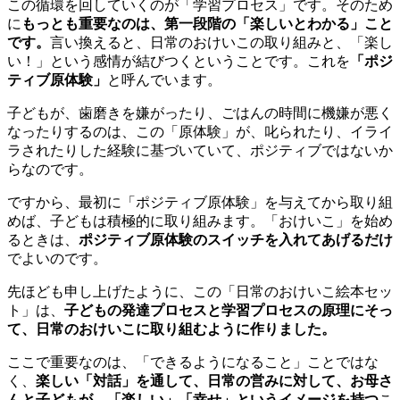
この循環を回していくのが「学習プロセス」です。そのため
に
もっとも重要なのは、第一段階の「楽しいとわかる」こと
です。
言い換えると、日常のおけいこの取り組みと、「楽し
い！」という感情が結びつくということです。これを
「ポジ
ティブ原体験」
と呼んでいます。
子どもが、歯磨きを嫌がったり、ごはんの時間に機嫌が悪く
なったりするのは、この「原体験」が、叱られたり、イライ
ラされたりした経験に基づいていて、ポジティブではないか
らなのです。
ですから、最初に「ポジティブ原体験」を与えてから取り組
めば、子どもは積極的に取り組みます。「おけいこ」を始め
るときは、
ポジティブ原体験のスイッチを入れてあげるだけ
でよいのです。
先ほども申し上げたように、この「日常のおけいこ絵本セッ
ト」は、
子どもの発達プロセスと学習プロセスの原理にそっ
て、日常のおけいこに取り組むように作りました。
ここで重要なのは、「できるようになること」ことではな
く、
楽しい「対話」を通して、日常の営みに対して、お母さ
んと子どもが、「楽しい」「幸せ」というイメージを持つ
こ