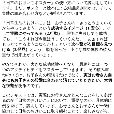
「日常のおけいこポスター」の使い方について説明をしてい
ます。また、ポスターと絵本による対話読み聞かせ、そして
実践の組み合わせ方などが解説されています。
『日常生活のおけいこ』は、お子さんの「きっとうまくいく
からやってみよう」という
成功するイメージ（1.安心）
、そ
して
実際にやってみる（2.行動）
、最後に失敗しても成功し
ても、「こうすれば今度はうまくいくんだ」「あぁすれば、
もっとできるようになるかも」という
次へ繋がる目標を見つ
ける（3.発見）
という、順を追った、小さな成功体験の積み
重ねで出来上がっています。
やがてそれが、大きな成功体験へとなり、最終的には一つ一
つのアクティビティをマスターしていきます。 その積み重
ねの中では、お子さんの頑張りだけでなく、
実はお母さん自
身にもお子さんの段階に合わせて演じていただきたい、大切
な役割がある
のです。
このテキストでは、実際にお母さんがどんなことをしてあげ
るのが『日常のおけいこ』において、重要なのか、具体的に
例を挙げて、説明しています。お母さんとお子さんが一緒に
協力して日常のおけいこに取り組むことで、楽しみながら、