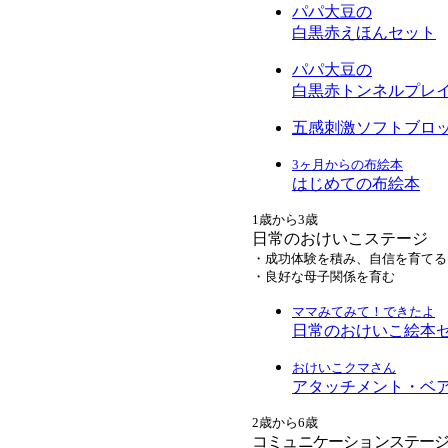
パパ大豆の
白黒赤えほんセット
パパ大豆の
白黒赤トンネルプレ
五感刺激ソフトブロ
3ヶ月からの布絵本
はじめての布絵本
1歳から3歳
日常のおけいこステージ
・成功体験を積み、自信を育てる
・良好な母子関係を育む
ママみてみて！できたよ
日常のおけいこ絵本
おけいこクマさん
アタッチメント・ベ
2歳から6歳
コミュニケーションステー