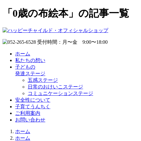
「0歳の布絵本」の記事一覧
ホーム
私たちの想い
子どもの
発達ステージ
五感ステージ
日常のおけいこステージ
コミュニケーションステージ
安全性について
子育てうんちく
ご利用案内
お問い合わせ
ホーム
ホーム