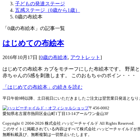
子どもの発達ステージ
五感ステージ（0歳から1歳）
0歳の布絵本
「0歳の布絵本」の記事一覧
はじめての布絵本
2016年10月17日
[
0歳の布絵本
,
アウトレット
]
はじめての布絵本 カブをモチーフにした布絵本です。 野菜
赤ちゃんの5感を刺激します。 このおもちゃのポイン・・・
「はじめての布絵本」の続きを読む
平日午前9時以降、土日祝日にいただきましたご注文は翌営業日発送となり
〒456-0002
愛知県名古屋市熱田区金山町1丁目13-14アールワン金山3F
Copyright © 2004
-2026 株式会社 ハッピーチャイルド All Rights Reserved.
このサイトに掲載されている内容はすべて株式会社 ハッピーチャイルドが
無断転載及び、無断複製は一切禁止いたします。