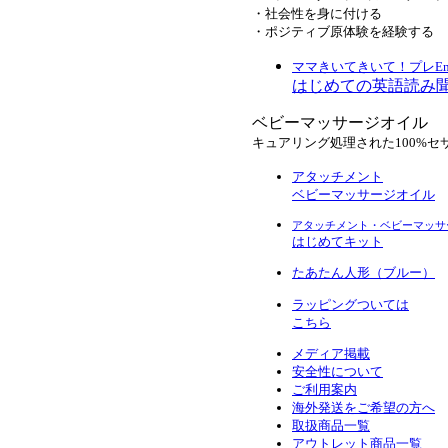
・社会性を身に付ける
・ポジティブ原体験を経験する
ママきいてきいて！プレEngl
はじめての英語読み
ベビーマッサージオイル
キュアリング処理された100%セ
アタッチメント
ベビーマッサージオイル
アタッチメント・ベビーマッサ
はじめてキット
たあたん人形（ブルー）
ラッピングついては
こちら
メディア掲載
安全性について
ご利用案内
海外発送をご希望の方へ
取扱商品一覧
アウトレット商品一覧